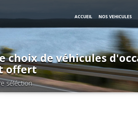
ACCUEIL
NOS VEHICULES
e choix de véhicules d'oc
t offert
e séléction